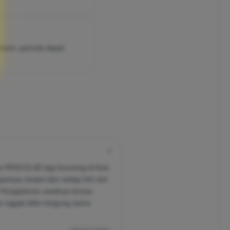
ahami, pemula dapat
✔
 PASCOL4D lagi booming di Asia.
sinya simpel dan setiap link slot
. Pengalaman awalnya terasa
n nggak bikin bingung sama