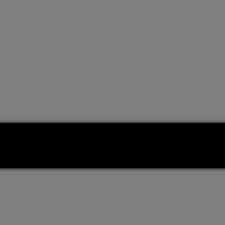
nal Information
Privacy Policy
Terms