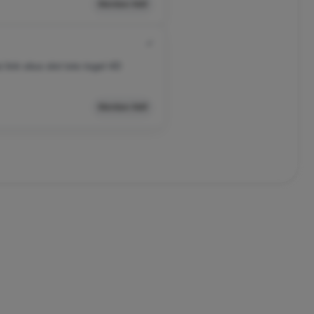
Member Aktif
✔
nk situs slot toto togel 4D
Member Aktif