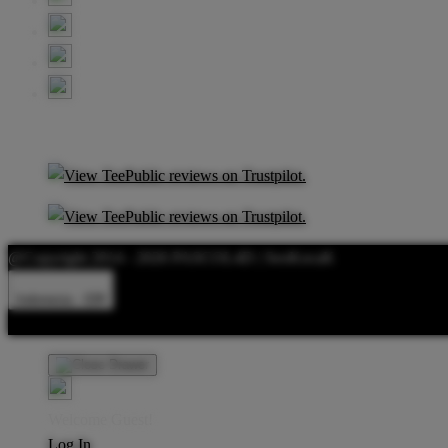
@Copyright 2014 - 2026 PASCOL4D | SeoKocaK
Indonesia - IDR
Product Safety
Intellectual Property Policy
CA: Do Not Sell My Perso
Welcome Guest!
Log In