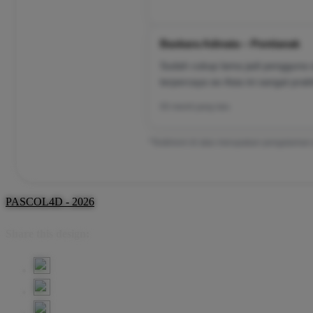
Baskara Adinata – Pontianak
Sudah cukup lama jadi pengguna se
terpercaya se-Asia ini sangat pra
05 menit yang lalu
*Testimoni di atas merupakan pengalama
PASCOL4D - 2026
Share this design: